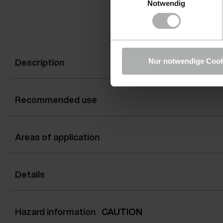
Notwendig
Description
Nur notwendige Cook
Recommended use
Areas of application
Details
Hazard information
CAUTION