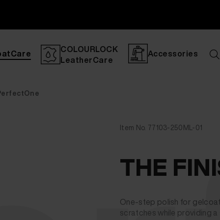
COLOURLOCK
oatCare
Accessories
LeatherCare
PerfectOne
Item No. 77103-250ML-01
THE FIN
One-step polish for gelcoat
scratches while providing a 