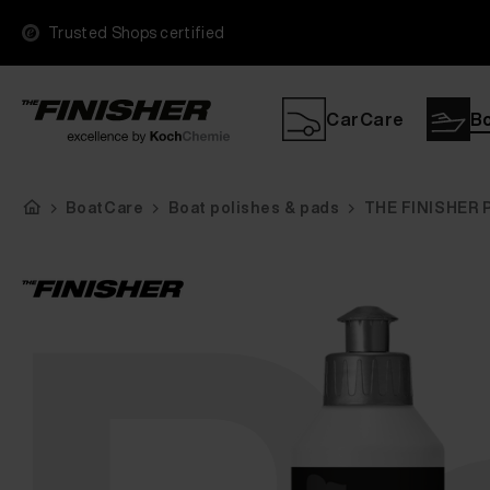
Trusted Shops certified
CarCare
B
BoatCare
Boat polishes & pads
THE FINISHER 