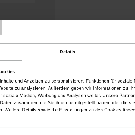
T
Details
Cookies
 the cookies in order to
nhalte und Anzeigen zu personalisieren, Funktionen für soziale
this function.
Website zu analysieren. Außerdem geben wir Informationen zu I
r soziale Medien, Werbung und Analysen weiter. Unsere Partner
ent settings
 Daten zusammen, die Sie ihnen bereitgestellt haben oder die s
 Weitere Details sowie die Einstellungen zu den Cookies finde