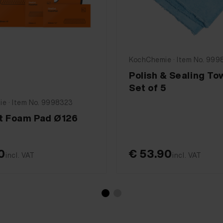
KochChemie · Item No. 999
Polish & Sealing Tow
Set of 5
e · Item No. 9998323
t Foam Pad Ø126
0
€ 53.90
incl. VAT
incl. VAT