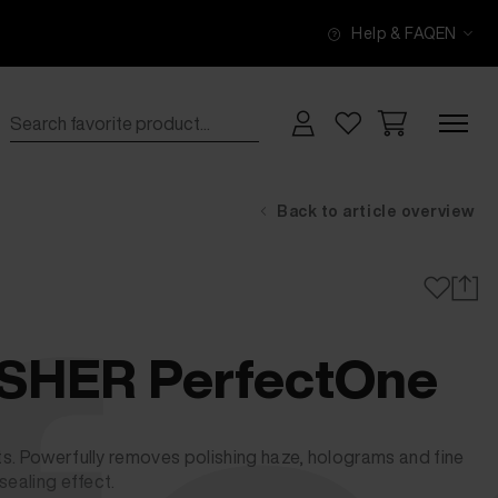
Help & FAQ
EN
Back to article overview
ISHER PerfectOne
s. Powerfully removes polishing haze, holograms and fine
sealing effect.