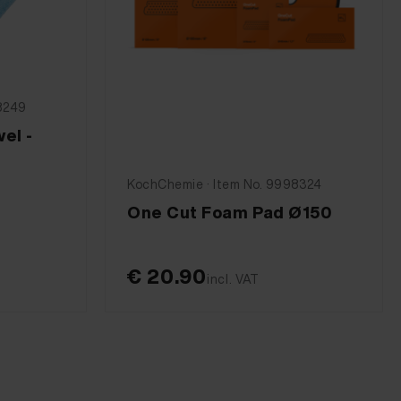
8249
el -
KochChemie · Item No. 9998324
One Cut Foam Pad Ø150
€ 20.90
incl. VAT