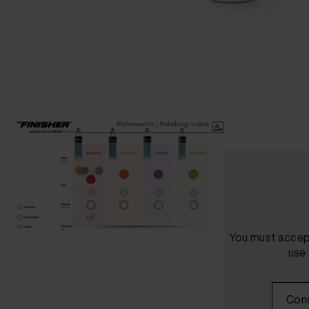
You must accept
use 
Cons