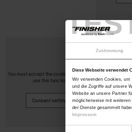
TES
Zustimmung
Diese Webseite verwendet 
You must accept the cookies in order to
You must accept
Wir verwenden Cookies, um I
use this function.
use 
und die Zugriffe auf unsere 
Website an unsere Partner fü
Consent settings
Cons
möglicherweise mit weiteren
der Dienste gesammelt haben.
Impressum
Einwilligungsauswahl