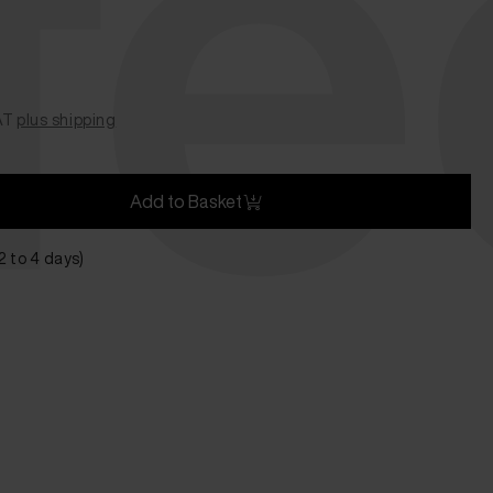
f
AT
plus shipping
Add to Basket
 2 to 4 days)