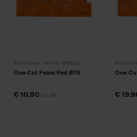
KochChemie · Item No. 9998322
KochChemi
One Cut Foam Pad Ø76
One Cu
€ 10.90
€ 19.9
incl. VAT