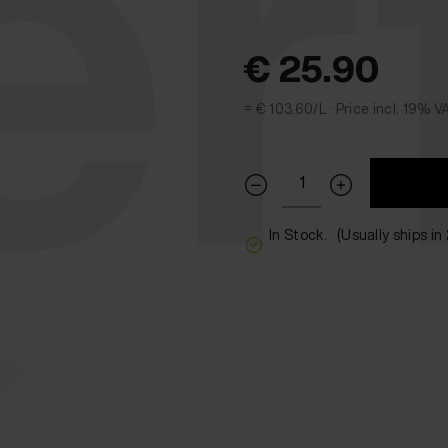
er
€ 25.90
= € 103.60/L ·
Price incl. 19% V
In Stock.
(Usually ships in