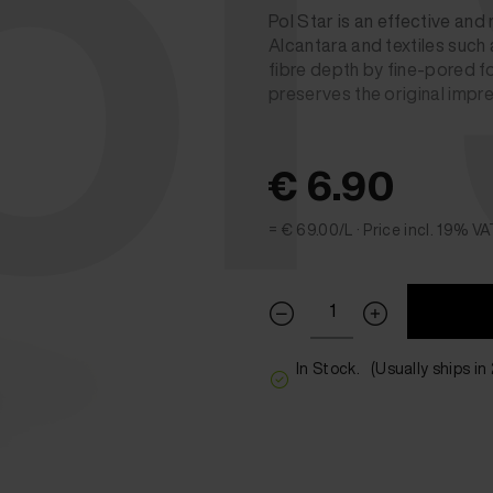
ol
Pol Star is an effective and 
Alcantara and textiles such
fibre depth by fine-pored f
preserves the original impre
€ 6.90
= € 69.00/L ·
Price incl. 19% V
In Stock.
(Usually ships in