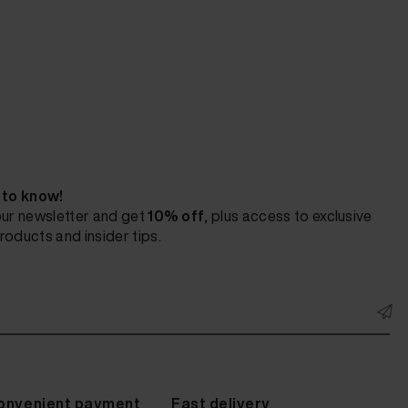
t to know!
our newsletter and get
10% off
, plus access to exclusive
roducts and insider tips.
onvenient payment
Fast delivery