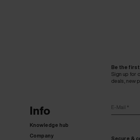
Be the firs
Sign up for 
deals, new p
Info
E-Mail *
Knowledge hub
Company
Secure & c