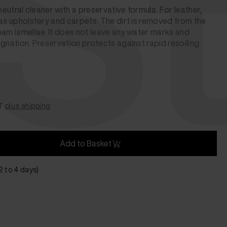
 S
neutral cleaner with a preservative formula. For leather,
 as upholstery and carpets. The dirt is removed from the
oam lamellae. It does not leave any water marks and
gnation. Preservation protects against rapid resoiling.
AT
plus shipping
Add to Basket
 2 to 4 days)