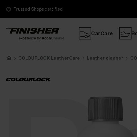
Trusted Shops certified
CarCare
B
COLOURLOCK LeatherCare
Leather cleaner
CO