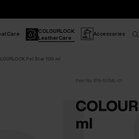
COLOURLOCK
oatCare
Accessories
LeatherCare
LOURLOCK Pol Star 100 ml
Item No. 619-100ML-01
COLOURL
ml