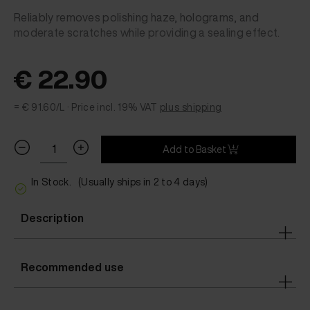
Reliably removes polishing haze, holograms, and
moderate scratches while providing a sealing effect.
€ 22.90
= € 91.60/L ·
Price incl. 19% VAT
plus shipping
Add to Basket
In Stock.
(Usually ships in 2 to 4 days)
Description
Recommended use