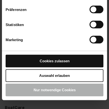
€ 50.90
€ 16
Präferenzen
incl. VAT
incl. VA
Statistiken
Marketing
Cookies zulassen
Auswahl erlauben
Products
Nur notwendige Cookies
CarCare
BoatCare