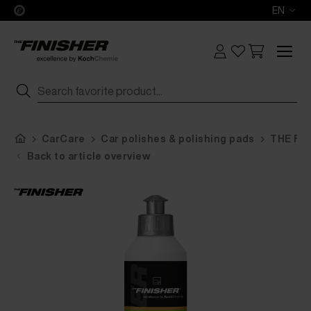
EN
CarCare
Car polishes & polishing pads
THE FI
Back to article overview