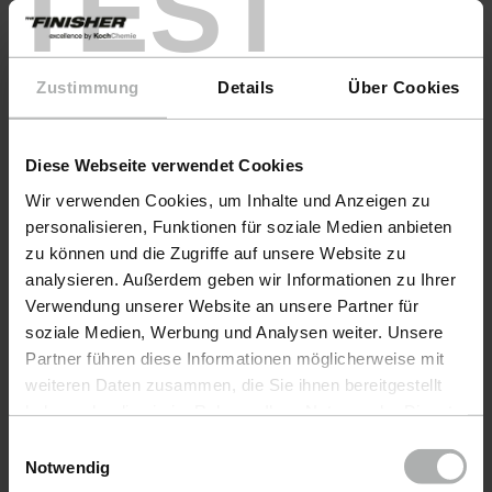
TEST
Zustimmung
Details
Über Cookies
Diese Webseite verwendet Cookies
Wir verwenden Cookies, um Inhalte und Anzeigen zu
personalisieren, Funktionen für soziale Medien anbieten
zu können und die Zugriffe auf unsere Website zu
analysieren. Außerdem geben wir Informationen zu Ihrer
Verwendung unserer Website an unsere Partner für
soziale Medien, Werbung und Analysen weiter. Unsere
Partner führen diese Informationen möglicherweise mit
weiteren Daten zusammen, die Sie ihnen bereitgestellt
KochChemie · Item No. 9998329
KochChe
haben oder die sie im Rahmen Ihrer Nutzung der Dienste
One Cut Foam Pad Ø45
Polis
gesammelt haben. Weitere Details sowie die
Einwilligungsauswahl
Ø150
Einstellungen zu den Cookies finden Sie unter
Notwendig
Datenschutz
|
Impressum