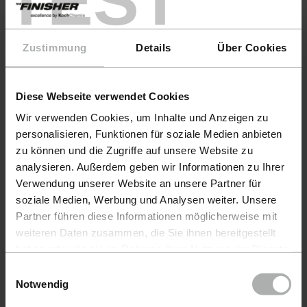
TEST
Warnings
Zustimmung
Details
Über Cookies
Diese Webseite verwendet Cookies
Wir verwenden Cookies, um Inhalte und Anzeigen zu
personalisieren, Funktionen für soziale Medien anbieten
zu können und die Zugriffe auf unsere Website zu
analysieren. Außerdem geben wir Informationen zu Ihrer
Verwendung unserer Website an unsere Partner für
soziale Medien, Werbung und Analysen weiter. Unsere
Partner führen diese Informationen möglicherweise mit
Products
weiteren Daten zusammen, die Sie ihnen bereitgestellt
haben oder die sie im Rahmen Ihrer Nutzung der Dienste
CarCare
gesammelt haben. Weitere Details sowie die
Einwilligungsauswahl
Einstellungen zu den Cookies finden Sie unter
Notwendig
BoatCare
Datenschutz
|
Impressum