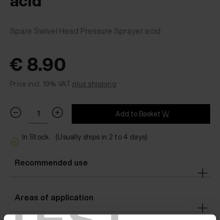
acid
Spare Swivel Head Pressure Sprayer acid
€ 8.90
Price incl. 19% VAT
plus shipping
Add to Basket
In Stock.
(Usually ships in 2 to 4 days)
Recommended use
Areas of application