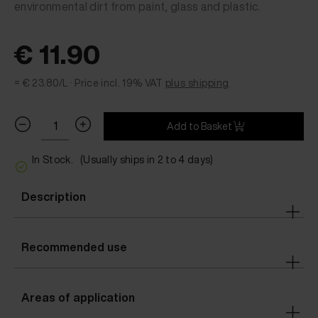
environmental dirt from paint, glass and plastic.
€ 11.90
= € 23.80/L ·
Price incl. 19% VAT
plus shipping
Add to Basket
In Stock.
(Usually ships in 2 to 4 days)
Description
Recommended use
Areas of application