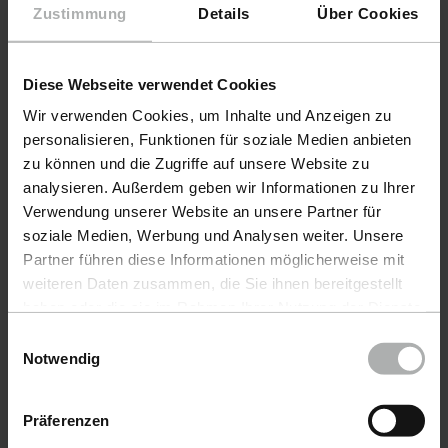
Zustimmung
Details
Über Cookies
Diese Webseite verwendet Cookies
Wir verwenden Cookies, um Inhalte und Anzeigen zu
personalisieren, Funktionen für soziale Medien anbieten
zu können und die Zugriffe auf unsere Website zu
analysieren. Außerdem geben wir Informationen zu Ihrer
Verwendung unserer Website an unsere Partner für
KochChemie · Item No. 9998263
KochChe
soziale Medien, Werbung und Analysen weiter. Unsere
Allround Microfiber Sponge
Exter
Partner führen diese Informationen möglicherweise mit
weiteren Daten zusammen, die Sie ihnen bereitgestellt
haben oder die sie im Rahmen Ihrer Nutzung der Dienste
gesammelt haben. Weitere Details sowie die
Einwilligungsauswahl
€ 14.90
€ 30
Einstellungen zu den Cookies finden Sie unter
Notwendig
incl. VAT
incl. VA
Datenschutz
|
Impressum
Präferenzen