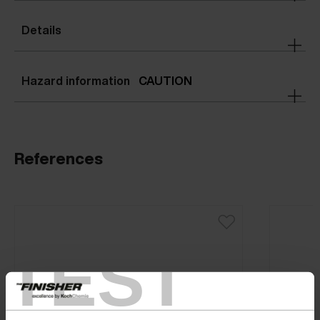
Details
Hazard information
CAUTION
References
TEST