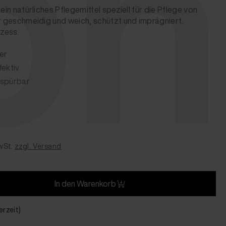
ph
ein natürliches Pflegemittel speziell für die Pflege von
er geschmeidig und weich, schützt und imprägniert.
zess.
er
fektiv
 spürbar
wSt.
zzgl. Versand
In den Warenkorb
erzeit)