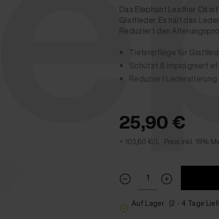
le
Das Elephant Leather Oil ist 
Glattleder. Es hält das Led
Reduziert den Alterungspro
Tiefenpflege für Glattled
Schützt & imprägniert ef
Reduziert Lederalterung
25,90 €
= 103,60 €/L ·
Preis inkl. 19% M
Auf Lager
(2 - 4 Tage Lief