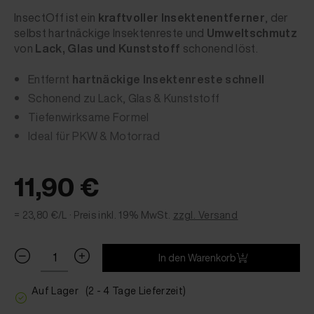
InsectOff ist ein
kraftvoller Insektenentferner
, der
selbst hartnäckige Insektenreste und
Umweltschmutz
von
Lack, Glas und Kunststoff
schonend löst.
Entfernt
hartnäckige Insektenreste schnell
Schonend zu Lack, Glas & Kunststoff
Tiefenwirksame Formel
Ideal für PKW & Motorrad
11,90 €
= 23,80 €/L ·
Preis inkl. 19% MwSt.
zzgl. Versand
In den Warenkorb
Auf Lager
(2 - 4 Tage Lieferzeit)