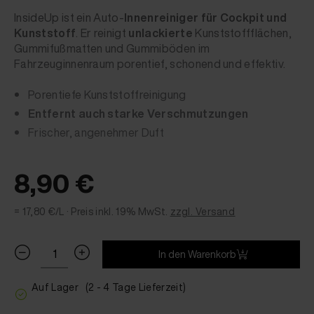
InsideUp ist ein Auto-
Innenreiniger für Cockpit und
Kunststoff
. Er reinigt
unlackierte
Kunststoffflächen,
Gummifußmatten und Gummiböden im
Fahrzeuginnenraum porentief, schonend und effektiv.
Porentiefe Kunststoffreinigung
Entfernt auch starke Verschmutzungen
Frischer, angenehmer Duft
8,90 €
= 17,80 €/L ·
Preis inkl. 19% MwSt.
zzgl. Versand
In den Warenkorb
Auf Lager
(2 - 4 Tage Lieferzeit)