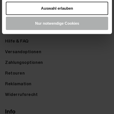
Farbmuster senden
Auswahl erlauben
Farbkarte anfordern
Nur notwendige Cookies
Service
Hilfe & FAQ
Versandoptionen
Zahlungsoptionen
Retouren
Reklamation
Widerrufsrecht
Info