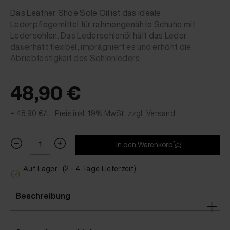
Das Leather Shoe Sole Oil ist das ideale
Lederpflegemittel für rahmengenähte Schuhe mit
Ledersohlen. Das Ledersohlenöl hält das Leder
dauerhaft flexibel, imprägniert es und erhöht die
Abriebfestigkeit des Sohlenleders.
48,90 €
= 48,90 €/L ·
Preis inkl. 19% MwSt.
zzgl. Versand
In den Warenkorb
Auf Lager
(2 - 4 Tage Lieferzeit)
Beschreibung