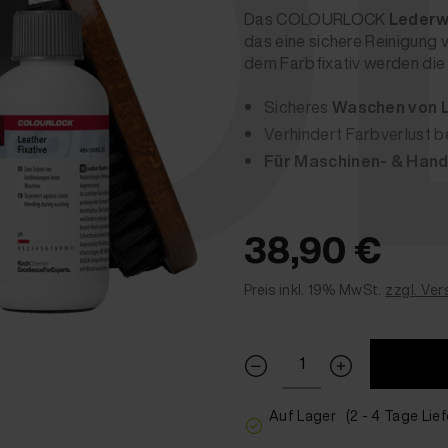
OL
Das COLOURLOCK
Lederw
das eine sichere Reinigung v
dem Farbfixativ werden die 
Sicheres
Waschen von L
Verhindert Farbverlust be
Für Maschinen- & Han
38,90 €
Preis inkl. 19% MwSt.
zzgl. Ve
Auf Lager
(2 - 4 Tage Lief