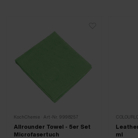
KochChemie · Art-Nr. 9998257
COLOURLOC
Allrounder Towel - 5er Set
Leather
Microfasertuch
ml