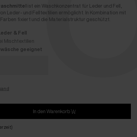
O
aschmittel
ist ein Waschkonzentrat für Leder und Fell,
on Leder- und Felltextilien ermöglicht. In Kombination mit
Farben fixiert und die Materialstruktur geschützt.
eder & Fell
i Mischtextilien
dwäsche geeignet
rsand
In den Warenkorb
erzeit)