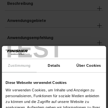
Beschreibung
Anwendungsgebiete
Anwendungsempfehlung
TEST
Warnhinweise
Zustimmung
Details
Über Cookies
Details
Diese Webseite verwendet Cookies
Gefahrenhinweise
GEFAHR
Wir verwenden Cookies, um Inhalte und Anzeigen zu
personalisieren, Funktionen für soziale Medien anbieten
zu können und die Zugriffe auf unsere Website zu
analysieren. Außerdem geben wir Informationen zu Ihrer