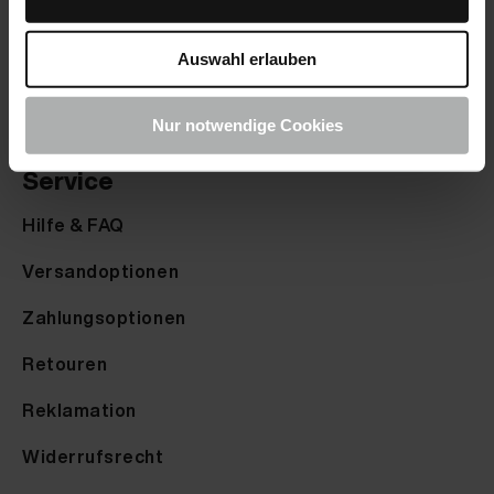
Promotion
Farbmuster senden
Auswahl erlauben
Farbkarte anfordern
Nur notwendige Cookies
Service
Hilfe & FAQ
Versandoptionen
Zahlungsoptionen
Retouren
Reklamation
Widerrufsrecht