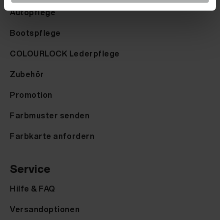
Autopflege
Bootspflege
COLOURLOCK Lederpflege
Zubehör
Promotion
Farbmuster senden
Farbkarte anfordern
Service
Hilfe & FAQ
Versandoptionen