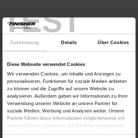
TEST
Zustimmung
Details
Über Cookies
Diese Webseite verwendet Cookies
Wir verwenden Cookies, um Inhalte und Anzeigen zu
personalisieren, Funktionen für soziale Medien anbieten
zu können und die Zugriffe auf unsere Website zu
analysieren. Außerdem geben wir Informationen zu Ihrer
Verwendung unserer Website an unsere Partner für
soziale Medien, Werbung und Analysen weiter. Unsere
Partner führen diese Informationen möglicherweise mit
weiteren Daten zusammen, die Sie ihnen bereitgestellt
KochChemie · Art-Nr. 9998249
KochChe
haben oder die sie im Rahmen Ihrer Nutzung der Dienste