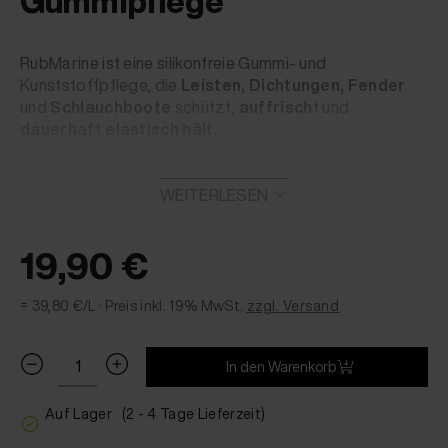
Gummipflege
RubMarine ist eine silikonfreie Gummi- und
Kunststoffpflege, die
Leisten, Dichtungen, Fender
und
Schlauchboote
schützt,
auffrisch
t und
dauerhaft elastisch hält.
Silikonölfrei & materialschonend
WEITERLESEN
Für Gummi & unlackierte Kunststoffe
Schützt vor Umwelteinflüssen
19,90 €
Auch für Schlauchboote geeignet
= 39,80 €/L ·
Preis inkl. 19% MwSt.
zzgl. Versand
In den Warenkorb
Auf Lager
(2 - 4 Tage Lieferzeit)