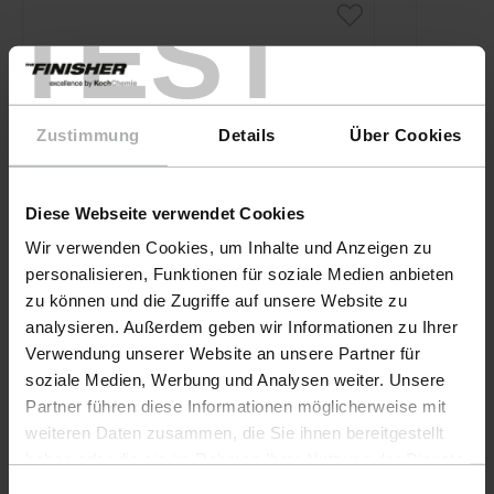
TEST
Zustimmung
Details
Über Cookies
Diese Webseite verwendet Cookies
Wir verwenden Cookies, um Inhalte und Anzeigen zu
personalisieren, Funktionen für soziale Medien anbieten
zu können und die Zugriffe auf unsere Website zu
analysieren. Außerdem geben wir Informationen zu Ihrer
Verwendung unserer Website an unsere Partner für
soziale Medien, Werbung und Analysen weiter. Unsere
Partner führen diese Informationen möglicherweise mit
KochChemie · Art-Nr. 999017
KochChe
weiteren Daten zusammen, die Sie ihnen bereitgestellt
Washing sponge –
Exter
haben oder die sie im Rahmen Ihrer Nutzung der Dienste
Lackschonender
Mikr
gesammelt haben. Weitere Details sowie die
Einwilligungsauswahl