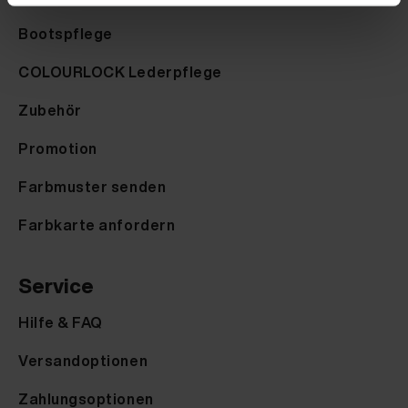
Bootspflege
COLOURLOCK Lederpflege
Zubehör
Promotion
Farbmuster senden
Farbkarte anfordern
Service
Hilfe & FAQ
Versandoptionen
Zahlungsoptionen