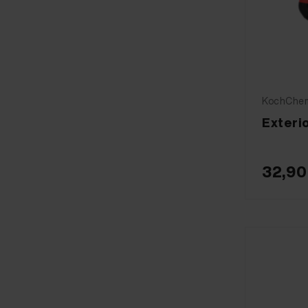
KochChemi
Exteri
32,90