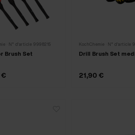
e · N° d'article 9998215
KochChemie · N° d'article
or Brush Set
Drill Brush Set me
 €
21,90 €