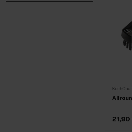
KochChemi
Allrou
21,90