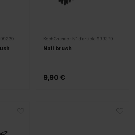
 999239
KochChemie · N° d'article 999279
rush
Nail brush
9,90 €