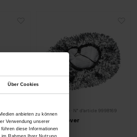
Über Cookies
KochChemie · N° d'article 9998169
 Medien anbieten zu können
Brush Cover
hrer Verwendung unserer
 führen diese Informationen
ie im Rahmen Ihrer Nutzung
 9998156