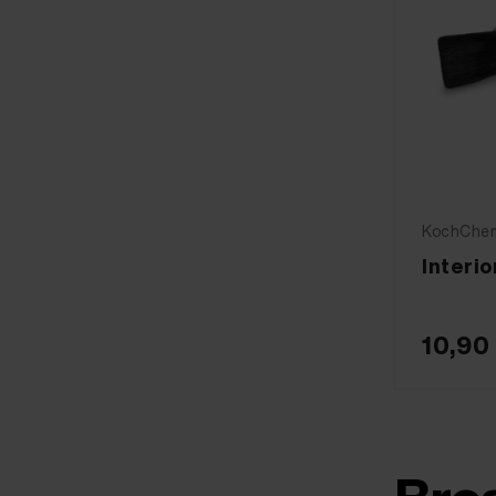
KochChemi
Interi
10,90