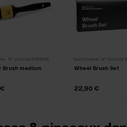
e · N° d'article 9998280
KochChemie · N° d'article
or Brush medium
Wheel Brush Set
 €
22,90 €