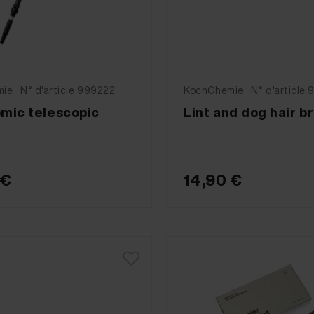
e · N° d'article 999222
KochChemie · N° d'article
mic telescopic
Lint and dog hair b
 €
14,90 €