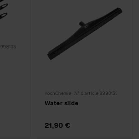
 9998133
KochChemie · N° d'article 9998151
Water slide
21,90 €