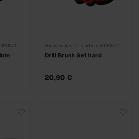
 9998271
KochChemie · N° d'article 9998272
dium
Drill Brush Set hard
20,90 €