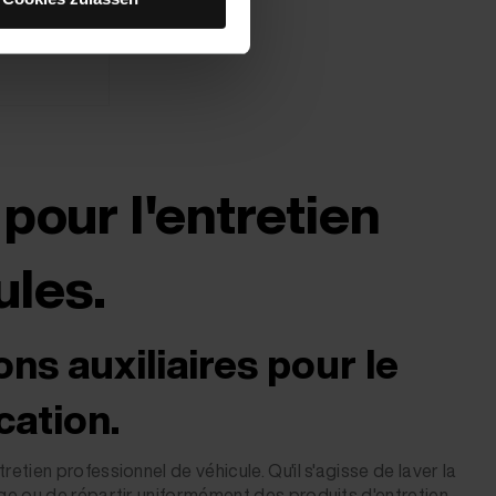
pour l'entretien
ules.
ons auxiliaires pour le
ication.
tien professionnel de véhicule. Qu'il s'agisse de laver la
ge ou de répartir uniformément des produits d'entretien -