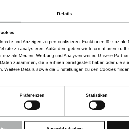
Details
Cookies
nhalte und Anzeigen zu personalisieren, Funktionen für soziale
Website zu analysieren. Außerdem geben wir Informationen zu I
r soziale Medien, Werbung und Analysen weiter. Unsere Partner
 Daten zusammen, die Sie ihnen bereitgestellt haben oder die s
 Weitere Details sowie die Einstellungen zu den Cookies finde
KochChemie · N° d'article
Präferenzen
Statistiken
Allround Microfiber
Sponge
e · N° d'article 9998240
ation Pen
ies
Auswahl erlauben