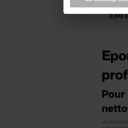
3,90 
Epon
prof
Pour 
nettoy
Les éponges 
voiture en p