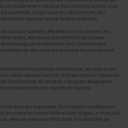
et particulièrement efficace. Dans cette catégorie, vous
é supérieure, conçus pour les utilisations les plus
fessionnels que pour les particuliers ambitieux.
à sa structure spéciale, elle absorbe efficacement les
En même temps, elle assure une formation de mousse
us de nettoyage particulièrement doux. Des éponges
ermettent de dissoudre les salissures les plus tenaces
niformément les produits de polissage, les cires ou les
cision, même dans les endroits difficiles d'accès comme les
ement d'économiser du matériel, mais aussi d'augmenter
inture peuvent ainsi être répartis de manière
és réside dans leur ergonomie. De nombreux modèles sont
nt une utilisation confortable et sans fatigue. Le choix des
 véhicule, mais aussi l'efficacité et la durabilité de