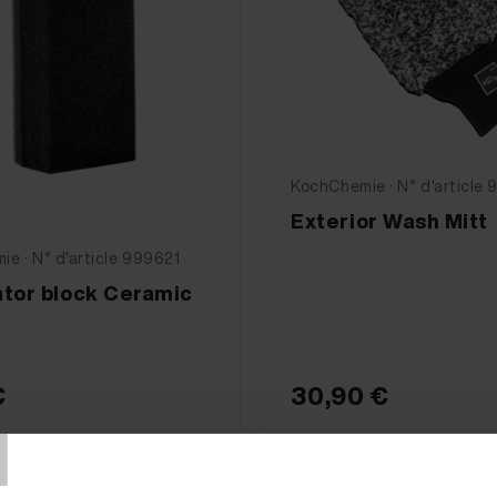
KochChemie · N° d'article
Exterior Wash Mitt
e · N° d'article 999621
ator block Ceramic
€
30,90 €
T