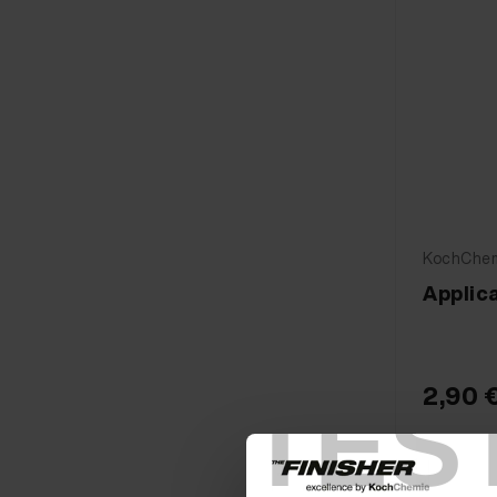
KochChemi
Applic
2,90 
TES