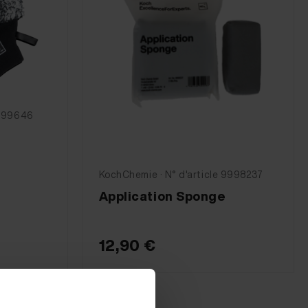
 999646
KochChemie · N° d'article 9998237
Application Sponge
12,90 €