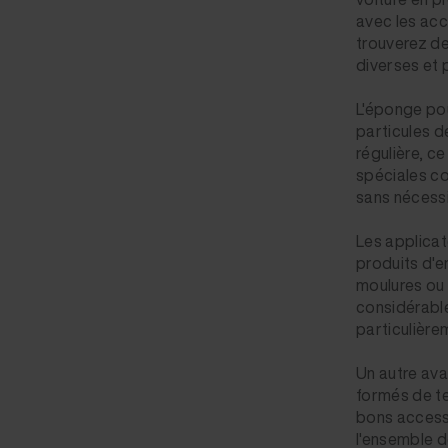
avec les acc
trouverez de
diverses et 
L'éponge pou
particules d
régulière, c
spéciales co
sans nécessit
Les applicat
produits d'e
moulures ou 
considérable
particulièrem
Un autre ava
formés de te
bons accesso
l'ensemble d