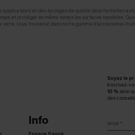
s applicateurs et des éponges de qualité dans l'entretien autom
mps et protéger en même temps les surfaces sensibles. Que ce so
le verre, vous trouverez dans notre gamme d'accessoires l'outil
Soyez le pr
Inscrivez-vo
10 %
ainsi q
des conseils 
Info
email *
n
Espace Savoir