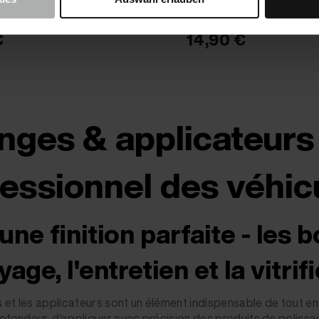
€
14,90 €
ges & applicateurs 
essionnel des véhic
une finition parfaite - les b
age, l'entretien et la vitrif
et les applicateurs sont un élément indispensable de tout entre
rofondeur, d'appliquer avec précision des produits de polissa