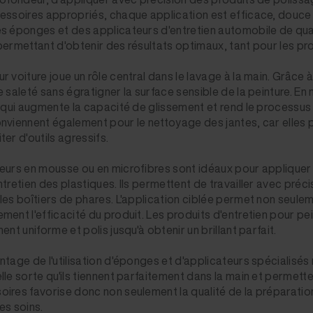
essoires appropriés, chaque application est efficace, douce 
s éponges et des applicateurs d'entretien automobile de qualit
permettant d'obtenir des résultats optimaux, tant pour les pro
r voiture joue un rôle central dans le lavage à la main. Grâce 
e saleté sans égratigner la surface sensible de la peinture. 
e qui augmente la capacité de glissement et rend le process
nviennent également pour le nettoyage des jantes, car elles p
er d'outils agressifs.
eurs en mousse ou en microfibres sont idéaux pour appliquer u
ntretien des plastiques. Ils permettent de travailler avec pré
les boîtiers de phares. L'application ciblée permet non seul
ment l'efficacité du produit. Les produits d'entretien pour pe
ent uniforme et polis jusqu'à obtenir un brillant parfait.
ntage de l'utilisation d'éponges et d'applicateurs spécialis
lle sorte qu'ils tiennent parfaitement dans la main et permette
ires favorise donc non seulement la qualité de la préparation du
es soins.