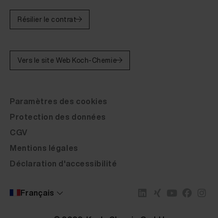
Résilier le contrat
Vers le site Web Koch-Chemie
Paramètres des cookies
Protection des données
CGV
Mentions légales
Déclaration d'accessibilité
Popularité
Désignation de l'article
Marque
Français
Dernier
Marque