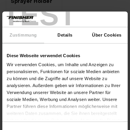
Sprayer Holder
TEST
36,90 €
Zustimmung
Details
Über Cookies
Supports & rangements pour
Diese Webseite verwendet Cookies
produits d'entretien automobile.
Wir verwenden Cookies, um Inhalte und Anzeigen zu
personalisieren, Funktionen für soziale Medien anbieten
Tout à portée de main, une
zu können und die Zugriffe auf unsere Website zu
organisation propre, un travail plus
analysieren. Außerdem geben wir Informationen zu Ihrer
rapide dans la zone de détail
Verwendung unserer Website an unsere Partner für
soziale Medien, Werbung und Analysen weiter. Unsere
Partner führen diese Informationen möglicherweise mit
Les supports et solutions de rangement sont essentiels
weiteren Daten zusammen, die Sie ihnen bereitgestellt
pour une organisation structurée, sûre et efficace dans
haben oder die sie im Rahmen Ihrer Nutzung der Dienste
le domaine de l'entretien automobile. Que ce soit dans
gesammelt haben. Weitere Details sowie die
l'atelier professionnel de detailing, dans le hall de
Einwilligungsauswahl