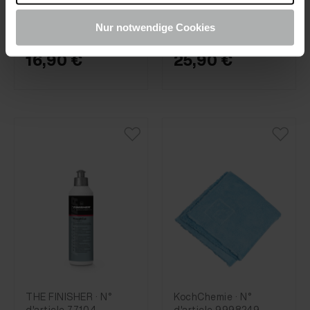
Foam Pad Ø150
Nur notwendige Cookies
16,90 €
25,90 €
THE FINISHER · N°
KochChemie · N°
d'article 77104-
d'article 9998249