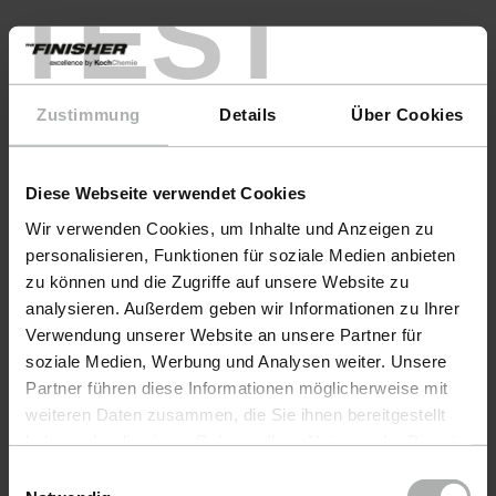
TEST
Ton adresse et numéro de rue *
Zustimmung
Details
Über Cookies
Code postal et ville *
Diese Webseite verwendet Cookies
Wir verwenden Cookies, um Inhalte und Anzeigen zu
E-Mail (pour toute question) *
personalisieren, Funktionen für soziale Medien anbieten
zu können und die Zugriffe auf unsere Website zu
analysieren. Außerdem geben wir Informationen zu Ihrer
Verwendung unserer Website an unsere Partner für
Pays *
soziale Medien, Werbung und Analysen weiter. Unsere
Partner führen diese Informationen möglicherweise mit
weiteren Daten zusammen, die Sie ihnen bereitgestellt
Anti-Robot Verification
haben oder die sie im Rahmen Ihrer Nutzung der Dienste
Click to start verification
gesammelt haben. Weitere Details sowie die
Einwilligungsauswahl
Friendly
Captcha ⇗
Einstellungen zu den Cookies finden Sie unter