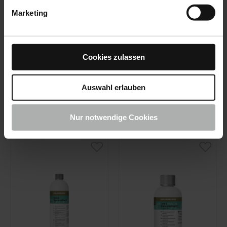
Marketing
COLOURLOCK · N°
COLOURLOCK · N°
d'article 484-1L-01
d'article 597-100ML-01
Leather Fixative
Leather Care
1 l
100 ml
Cookies zulassen
Auswahl erlauben
49,90 €
13,90 €
Nur notwendige Cookies