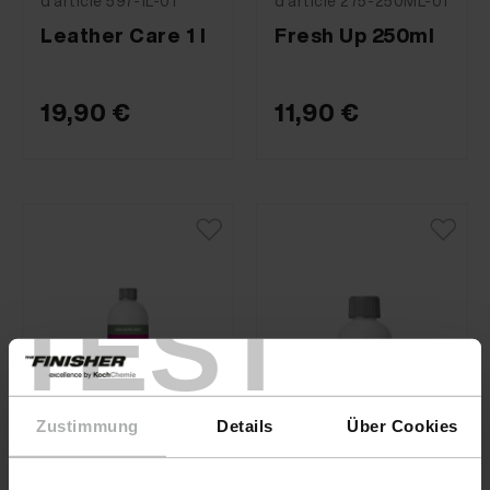
d'article 597-1L-01
d'article 275-250ML-01
Leather Care 1 l
Fresh Up 250ml
19,90 €
11,90 €
TEST
Zustimmung
Details
Über Cookies
COLOURLOCK · N°
COLOURLOCK · N°