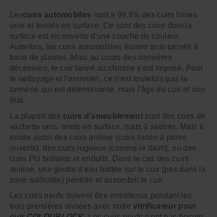
Les
cuirs automobiles
sont à 99,9% des cuirs lisses
unis et teintés en surface. Ce sont des cuirs dont la
surface est recouverte d'une couche de couleur.
Autrefois, les cuirs automobiles étaient tous tannés à
base de plantes. Mais au cours des dernières
décennies, le cuir tanné au chrome s'est imposé. Pour
le nettoyage et l'entretien, ce n'est toutefois pas la
tannerie qui est déterminante, mais l'âge du cuir et son
état.
La plupart des
cuirs d'ameublement
sont des cuirs de
vachette unis, teints en surface, mats à satinés. Mais il
existe aussi des cuirs aniline (cuirs lisses à pores
ouverts), des cuirs rugueux (comme le daim), ou des
cuirs PU brillants et enduits. Dans le cas des cuirs
aniline, une goutte d'eau frottée sur le cuir (pas dans la
zone sollicitée) pénètre et assombrit le cuir.
Les cuirs neufs doivent être entretenus pendant les
trois premières années avec notre
vitrificateur pour
cuir COLOURLOCK
. Les cuirs neufs n'ont pas besoin