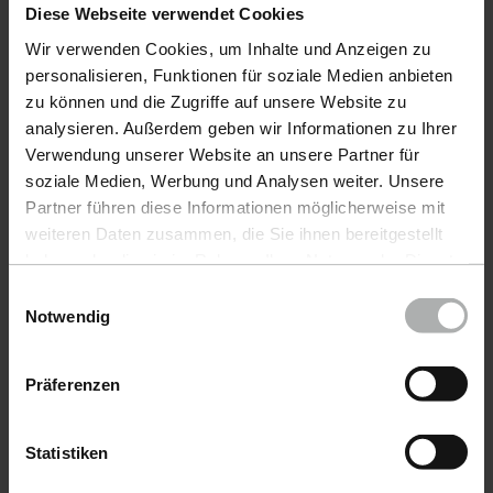
Diese Webseite verwendet Cookies
d'article 275-1L-01
d'article 484-100ML-01
Fresh Up 1 L
Leather Fixative
Wir verwenden Cookies, um Inhalte und Anzeigen zu
100 ml
personalisieren, Funktionen für soziale Medien anbieten
zu können und die Zugriffe auf unsere Website zu
analysieren. Außerdem geben wir Informationen zu Ihrer
41,90 €
11,90 €
Verwendung unserer Website an unsere Partner für
soziale Medien, Werbung und Analysen weiter. Unsere
Partner führen diese Informationen möglicherweise mit
weiteren Daten zusammen, die Sie ihnen bereitgestellt
haben oder die sie im Rahmen Ihrer Nutzung der Dienste
gesammelt haben. Weitere Details sowie die
Einwilligungsauswahl
Einstellungen zu den Cookies finden Sie unter
Notwendig
Datenschutz
|
Impressum
Präferenzen
Statistiken