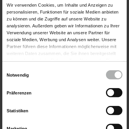
Wir verwenden Cookies, um Inhalte und Anzeigen zu
Surfaces rugueuses et zones cassées dues
personalisieren, Funktionen für soziale Medien anbieten
au vieillissement
zu können und die Zugriffe auf unsere Website zu
analysieren. Außerdem geben wir Informationen zu Ihrer
Verwendung unserer Website an unsere Partner für
Cuir antique, cuir essuyé, ensembles
soziale Medien, Werbung und Analysen weiter. Unsere
Chesterfield
Partner führen diese Informationen möglicherweise mit
weiteren Daten zusammen, die Sie ihnen bereitgestellt
haben oder die sie im Rahmen Ihrer Nutzung der Dienste
La restauration de vieux cuirs de chaise
gaufrés
gesammelt haben. Weitere Details sowie die
Einwilligungsauswahl
Einstellungen zu den Cookies finden Sie unter
Notwendig
Datenschutz
|
Impressum
Präferenzen
Statistiken
Marketing