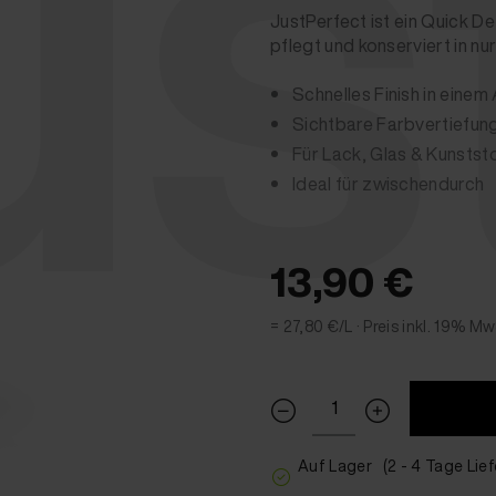
us
JustPerfect ist ein Quick Det
pflegt und konserviert in nur
Schnelles Finish in eine
Sichtbare Farbvertiefun
Für Lack, Glas & Kunstst
Ideal für zwischendurch
13,90 €
= 27,80 €/L ·
Preis inkl. 19% Mw
Auf Lager
(2 - 4 Tage Lief