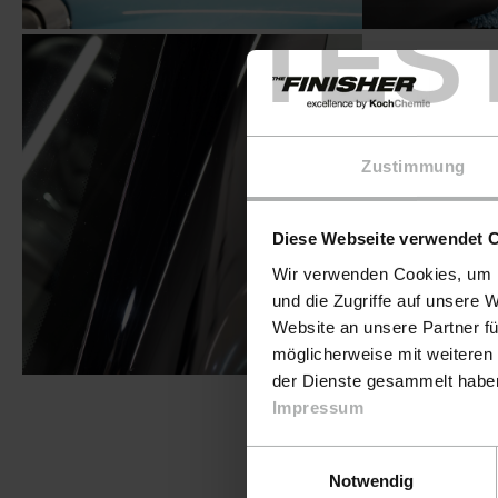
TES
Zustimmung
Sie müssen die
Diese Webseite verwendet 
diese Fun
Wir verwenden Cookies, um I
und die Zugriffe auf unsere 
Consen
Website an unsere Partner fü
möglicherweise mit weiteren
der Dienste gesammelt haben.
Impressum
Einwilligungsauswahl
Notwendig