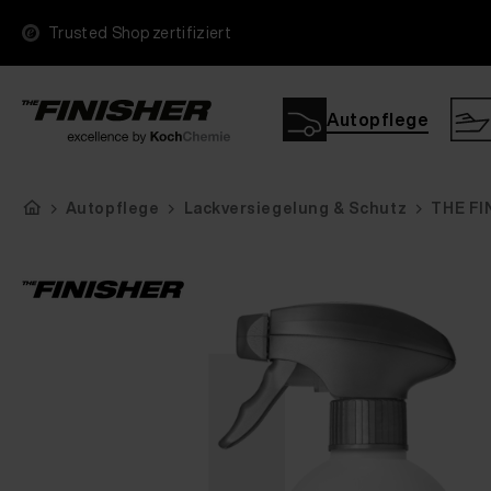
Trusted Shop zertifiziert
Autopflege
Autopflege
Lackversiegelung & Schutz
THE FI