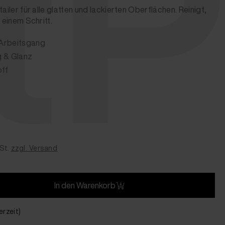
tP
ailer für alle glatten und lackierten Oberflächen. Reinigt,
 einem Schritt.
m Arbeitsgang
g & Glanz
off
St.
zzgl. Versand
In den Warenkorb
erzeit)