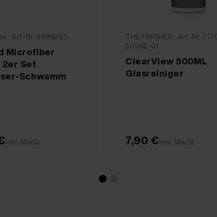
e · Art-Nr. 9998263
THE FINISHER · Art-Nr. 777
500ML-01
d Microfiber
ClearView 500ML
 2er Set
Glasreiniger
aser-Schwamm
€
7,90 €
inkl. MwSt
inkl. MwSt