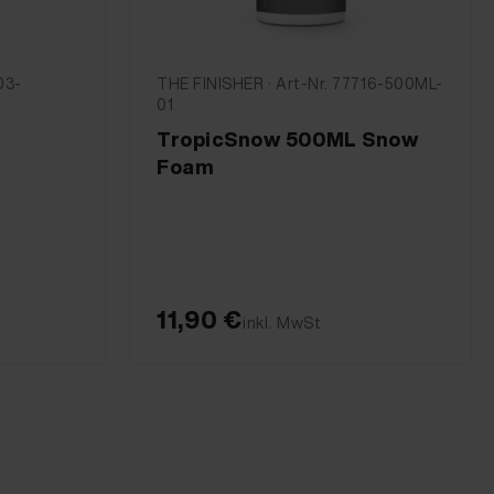
03-
THE FINISHER · Art-Nr. 77716-500ML-
01
TropicSnow 500ML Snow
Foam
11,90 €
inkl. MwSt