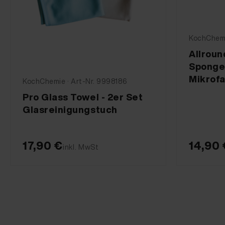
KochChemi
Allroun
Sponge
Mikrof
KochChemie · Art-Nr. 9998186
Pro Glass Towel - 2er Set
Glasreinigungstuch
17,90 €
14,90 
inkl. MwSt