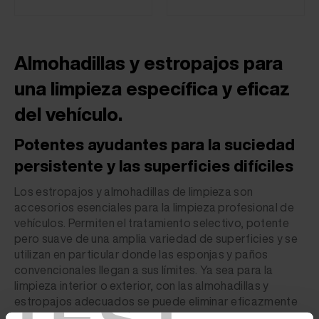
Almohadillas y estropajos para
una limpieza específica y eficaz
del vehículo.
Potentes ayudantes para la suciedad
persistente y las superficies difíciles
Los estropajos y almohadillas de limpieza son
accesorios esenciales para la limpieza profesional de
vehículos. Permiten el tratamiento selectivo, potente
pero suave de una amplia variedad de superficies y se
utilizan en particular donde las esponjas y paños
convencionales llegan a sus límites. Ya sea para la
limpieza interior o exterior, con las almohadillas y
estropajos adecuados se puede eliminar eficazmente
incluso la suciedad más incrustada sin dañar los