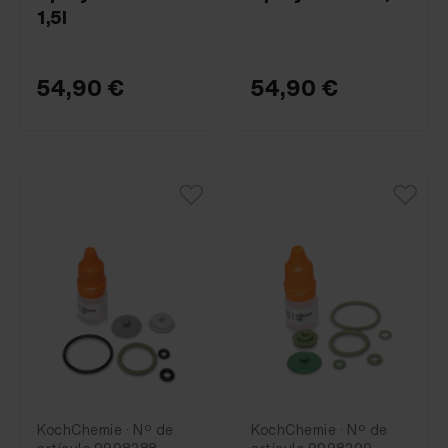
1,5l
54,90 €
54,90 €
KochChemie · Nº de
KochChemie · Nº de