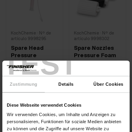
KochChemie · Nº de
KochChemie · Nº de
artículo 9998295
artículo 9998302
Spare Head
Spare Nozzles
TEST
Pressure
Pressure Foam
Sprayer acid
Sprayer
24,90 €
13,90 €
Zustimmung
Details
Über Cookies
Diese Webseite verwendet Cookies
Wir verwenden Cookies, um Inhalte und Anzeigen zu
personalisieren, Funktionen für soziale Medien anbieten
zu können und die Zugriffe auf unsere Website zu