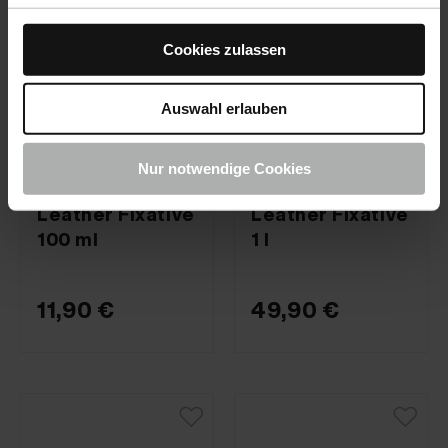
Cookies zulassen
Auswahl erlauben
COLOURLOCK · Nº de
COLOURLOCK · Nº de
Nur notwendige Cookies
artículo 484-100ML-01
artículo 484-1L-01
Leather Fixative
Leather Fixative
100 ml
1 l
11,90 €
49,90 €