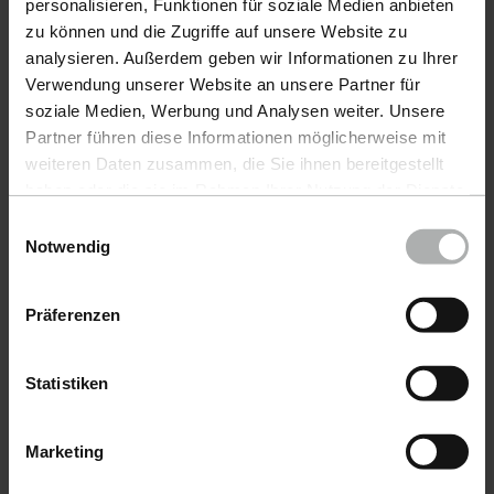
personalisieren, Funktionen für soziale Medien anbieten
zu können und die Zugriffe auf unsere Website zu
analysieren. Außerdem geben wir Informationen zu Ihrer
Verwendung unserer Website an unsere Partner für
soziale Medien, Werbung und Analysen weiter. Unsere
COLOURLOCK · Nº de
COLOURLOCK · Nº de
Partner führen diese Informationen möglicherweise mit
artículo 597-100ML-01
artículo 479-1L-01
weiteren Daten zusammen, die Sie ihnen bereitgestellt
Leather Care
Leather Shield 1
haben oder die sie im Rahmen Ihrer Nutzung der Dienste
100 ml
l
gesammelt haben. Weitere Details sowie die
Einwilligungsauswahl
Einstellungen zu den Cookies finden Sie unter
Notwendig
Datenschutz
|
Impressum
13,90 €
48,90 €
Präferenzen
Statistiken
Marketing