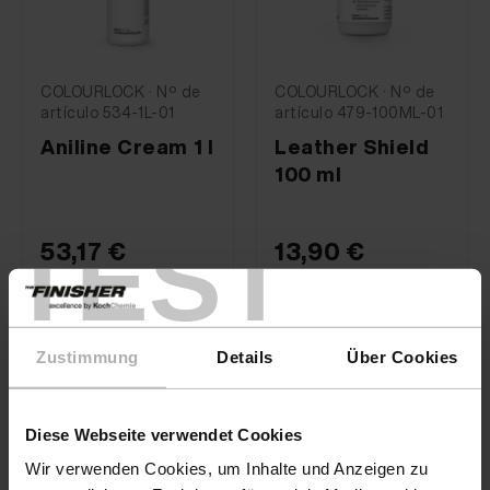
COLOURLOCK · Nº de
COLOURLOCK · Nº de
artículo 534-1L-01
artículo 479-100ML-01
Aniline Cream 1 l
Leather Shield
100 ml
TEST
53,17 €
13,90 €
Zustimmung
Details
Über Cookies
Diese Webseite verwendet Cookies
Wir verwenden Cookies, um Inhalte und Anzeigen zu