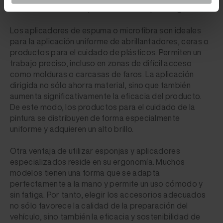
necesidad de utilizar productos de limpieza agresivos.
Los aplicadores de espuma o microfibra son ideales
para la aplicación uniforme de abrillantadores, ceras o
productos para el cuidado de plásticos. Permiten un
trabajo preciso, incluso en zonas de difícil acceso
como molduras o carcasas de faros. La aplicación
dirigida no sólo ahorra material, sino que también
aumenta significativamente la eficacia del producto.
De este modo, los productos para el cuidado de la
pintura se distribuyen de forma especialmente
uniforme y adquieren un alto brillo.
Otra ventaja de utilizar esponjas y aplicadores
especializados reside en su ergonomía. Muchos
modelos tienen una forma que se adapta
perfectamente a la mano y permite un uso cómodo y
sin fatiga. Por tanto, elegir los accesorios adecuados
no sólo favorece la calidad de la preparación del
vehículo, sino también la eficacia y sostenibilidad de