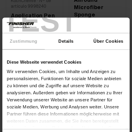
KochChemie · Nº de
artículo 9998240
Microfiber
TEST
Sponge
Application Pen
3,90 €
14,90 €
Zustimmung
Details
Über Cookies
Diese Webseite verwendet Cookies
Esponjas y aplicadores para el
Wir verwenden Cookies, um Inhalte und Anzeigen zu
cuidado profesional del vehículo.
personalisieren, Funktionen für soziale Medien anbieten
zu können und die Zugriffe auf unsere Website zu
Para un acabado perfecto: los
analysieren. Außerdem geben wir Informationen zu Ihrer
ayudantes adecuados para la
Verwendung unserer Website an unsere Partner für
soziale Medien, Werbung und Analysen weiter. Unsere
limpieza, el cuidado y el sellado.
Partner führen diese Informationen möglicherweise mit
Las esponjas y los aplicadores son una parte
weiteren Daten zusammen, die Sie ihnen bereitgestellt
indispensable de cualquier programa profesional de
haben oder die sie im Rahmen Ihrer Nutzung der Dienste