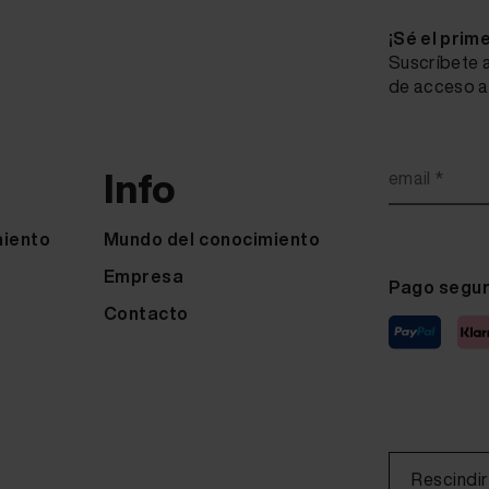
¡Sé el prim
Suscríbete a
de acceso a 
Info
email *
miento
Mundo del conocimiento
Empresa
Pago segu
Contacto
Rescindir