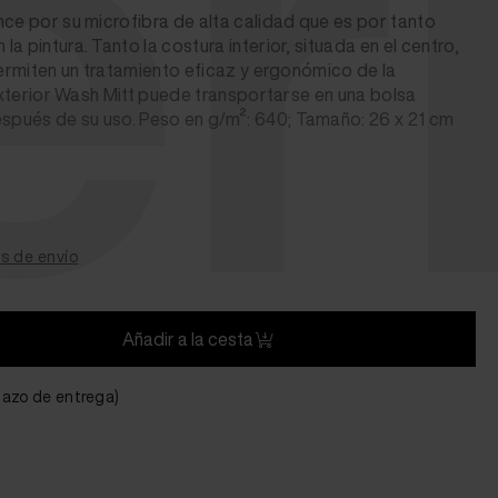
er
nce por su microfibra de alta calidad que es por tanto
a pintura. Tanto la costura interior, situada en el centro,
permiten un tratamiento eficaz y ergonómico de la
 Exterior Wash Mitt puede transportarse en una bolsa
pués de su uso. Peso en g/m²: 640; Tamaño: 26 x 21 cm
s de envío
Añadir a la cesta
plazo de entrega)