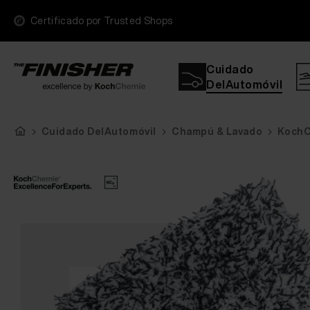
Certificado por Trusted Shops
Cuidado
DelAutomóvil
Cuidado DelAutomóvil
Champú & Lavado
KochC