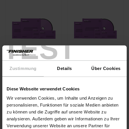
TEST
Zustimmung
Details
Über Cookies
KochChemie · Nº de
KochChemie · Nº de
artículo 9998326
artículo 9998327
Micro Cut Soft
Micro Cut Hard
Diese Webseite verwendet Cookies
Foam Pad Ø45
Foam Pad Ø45
Wir verwenden Cookies, um Inhalte und Anzeigen zu
personalisieren, Funktionen für soziale Medien anbieten
50,90 €
50,90 €
zu können und die Zugriffe auf unsere Website zu
analysieren. Außerdem geben wir Informationen zu Ihrer
Verwendung unserer Website an unsere Partner für