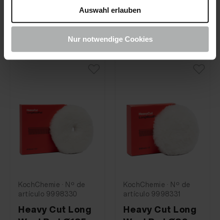
Auswahl erlauben
41,90 €
50,90 €
Nur notwendige Cookies
KochChemie · Nº de
KochChemie · Nº de
artículo 9998330
artículo 9998331
Heavy Cut Long
Heavy Cut Long