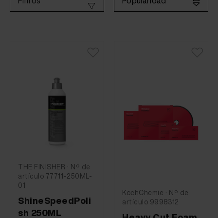
Popularidad
Filtros
THE FINISHER · Nº de
artículo 77711-250ML-
01
KochChemie · Nº de
ShineSpeedPoli
artículo 9998312
sh 250ML
Heavy Cut Foam