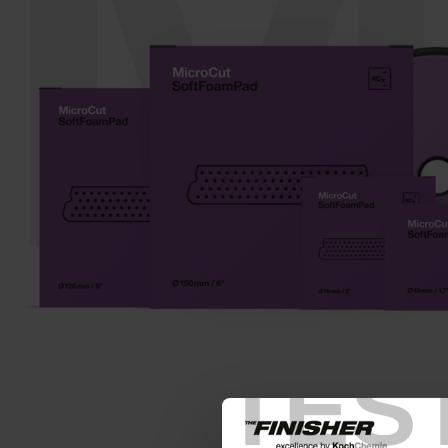
M
TES