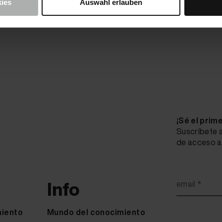
ies
Auswahl erlauben
¡Sé el prim
Suscríbete a
de acceso a 
Info
email *
miento
Mundo del conocimiento