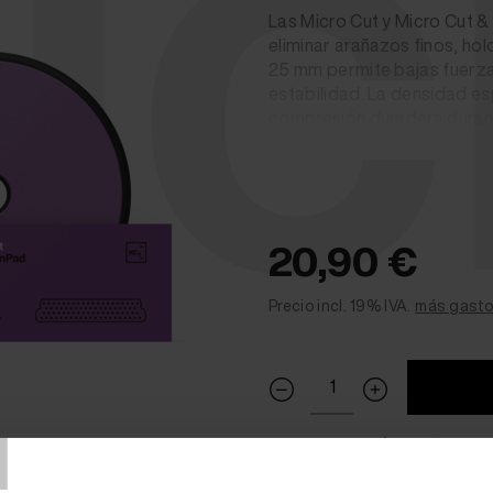
ic
Las Micro Cut y Micro Cut &
eliminar arañazos finos, ho
25 mm permite bajas fuerzas
estabilidad. La densidad e
compresión duradera durante
(estructura celular abierta) 
abrasión y excelentes facto
flexibilidad adicional para 
fácilmente a los contornos. E
garantiza mayor seguridad 
20,90 €
la estructura celular para p
Precio incl. 19% IVA.
más gasto
T
Disponible
(2 - 4 días de 