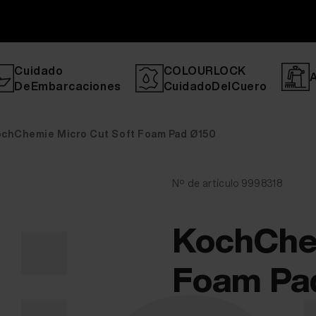
Cuidado
COLOURLOCK
DeEmbarcaciones
CuidadoDelCuero
chChemie Micro Cut Soft Foam Pad Ø150
Nº de artículo 9998318
KochChem
Foam Pa