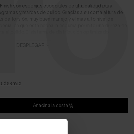
ro
 Finish son esponjas especiales de alta calidad para
logramas y marcas de pulido. Gracias a su corta altura de
 de torsión, muy buen manejo y el más alto nivel de
special en que está hecha la espuma permite una dureza de
 el pulido. El sistema de distribución optimizado
y el recuento de células contribuyen a un alto nivel de
res de higiene. El borde de fresado garantiza una
DESPLEGAR
las almohadillas, lo que les permite adaptarse más
l colorido material no tejido es ideal para el pulido,
en el proceso. Optimización de la dureza de compresión y
inturas blandas y sensibles.
s de envío
Añadir a la cesta
plazo de entrega)