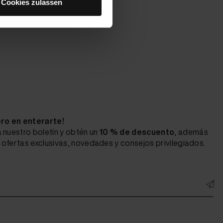
Cookies zulassen
ero en enterarte!
 nuestro boletín y obtén un
10 % de descuento
, además
ofertas exclusivas, novedades y consejos privilegiados.