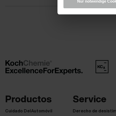
Nur notwendige Cook
Productos
Service
Cuidado DelAutomóvil
Derecho de desisti