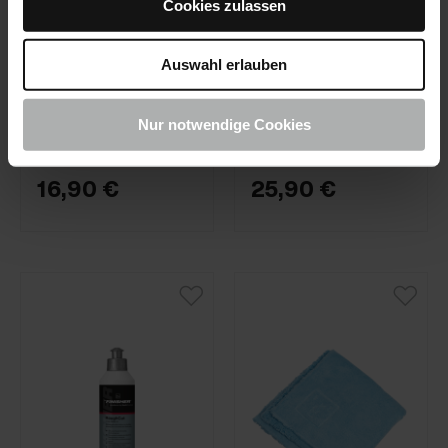
Cookies zulassen
artículo 77103-250ML-
01
KochChemie · Nº de
PerfectOne
artículo 9998338
Auswahl erlauben
Polish & Sealing
Foam Pad Ø150
Nur notwendige Cookies
16,90 €
25,90 €