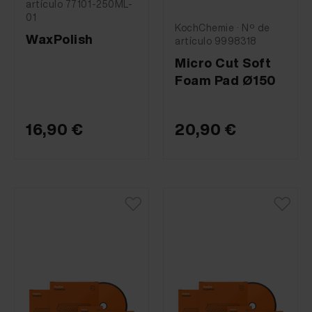
artículo 77101-250ML-
01
KochChemie · Nº de
WaxPolish
artículo 9998318
Micro Cut Soft
Foam Pad Ø150
16,90 €
20,90 €