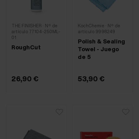
THE FINISHER · Nº de
KochChemie · Nº de
artículo 77104-250ML-
artículo 9998249
01
Polish & Sealing
RoughCut
Towel - Juego
de 5
26,90 €
53,90 €