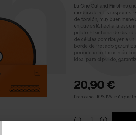
ne
La One Cut and Finish es un
moderado y los raspones. G
de torsión, muy buen manejo
en que está hecha la espum
pulido. El sistema de distri
de células contribuyen a un 
borde de fresado garantiza u
permite adaptarse más fácil
ideal para el pulido, garan
20,90 €
Precio incl. 19% IVA.
más gasto
T
Disponible
(2 - 4 días de 