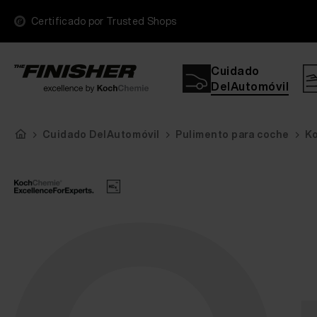
Certificado por Trusted Shops
Cuidado
DelAutomóvil
Cuidado DelAutomóvil
Pulimento para coche
K