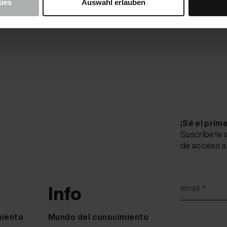
ies
Auswahl erlauben
¡Sé el prim
Suscríbete a
de acceso a 
Info
email *
miento
Mundo del conocimiento