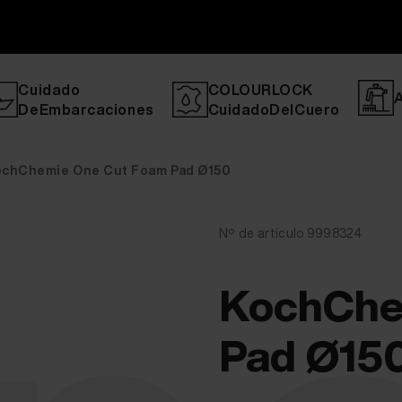
Cuidado
COLOURLOCK
DeEmbarcaciones
CuidadoDelCuero
ochChemie One Cut Foam Pad Ø150
Nº de artículo 9998324
KochChe
Pad Ø15