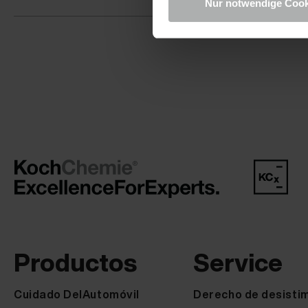
Nur notwendige Cook
Productos
Service
Cuidado DelAutomóvil
Derecho de desisti