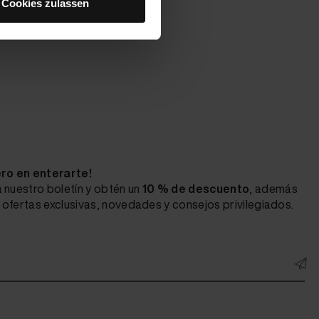
Cookies zulassen
ero en enterarte!
 nuestro boletín y obtén un
10 % de descuento
, además
ofertas exclusivas, novedades y consejos privilegiados.