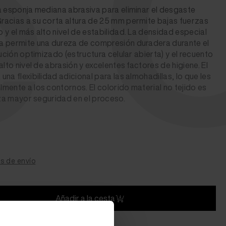
 
a esponja mediana abrasiva para eliminar el desgaste
racias a su corta altura de 25 mm permite bajas fuerzas
 y el más alto nivel de estabilidad. La densidad especial
a permite una dureza de compresión duradera durante el
bución optimizado (estructura celular abierta) y el recuento
alto nivel de abrasión y excelentes factores de higiene. El
na flexibilidad adicional para las almohadillas, lo que les
mente a los contornos. El colorido material no tejido es
tiza mayor seguridad en el proceso.
s de envío
Añadir a la cesta
plazo de entrega)