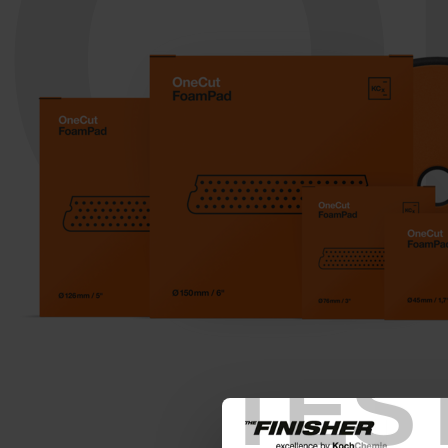
O
TES