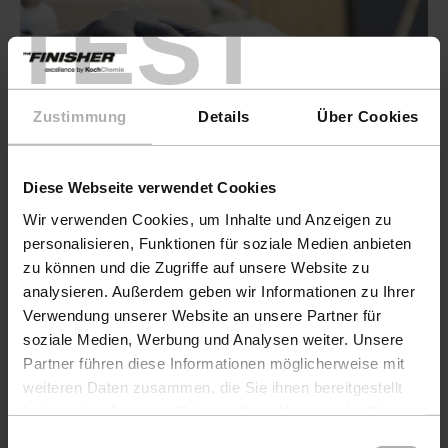
TEST
Zustimmung
Details
Über Cookies
Interior.
Diese Webseite verwendet Cookies
Wir verwenden Cookies, um Inhalte und Anzeigen zu
Seguir leyendo
personalisieren, Funktionen für soziale Medien anbieten
zu können und die Zugriffe auf unsere Website zu
analysieren. Außerdem geben wir Informationen zu Ihrer
Verwendung unserer Website an unsere Partner für
soziale Medien, Werbung und Analysen weiter. Unsere
Cuidado de embarcaciones: protección
Partner führen diese Informationen möglicherweise mit
weiteren Daten zusammen, die Sie ihnen bereitgestellt
y conservación del valor de su
haben oder die sie im Rahmen Ihrer Nutzung der Dienste
embarcación.
gesammelt haben. Weitere Details sowie die
Einwilligungsauswahl