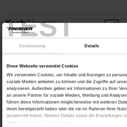
TEST
Zustimmung
Details
Productos
Cuidado DelAutomóvil
Diese Webseite verwendet Cookies
Wir verwenden Cookies, um Inhalte und Anzeigen zu personal
Cuidado DeEmbarcaciones
soziale Medien anbieten zu können und die Zugriffe auf uns
analysieren. Außerdem geben wir Informationen zu Ihrer Ve
COLOURLOCK CuidadoDelCuero
an unsere Partner für soziale Medien, Werbung und Analysen
Accesorios
führen diese Informationen möglicherweise mit weiteren Da
ihnen bereitgestellt haben oder die sie im Rahmen Ihrer Nut
Promoción
gesammelt haben. Weitere Details sowie die Einstellungen z
unter
Datenschutz
|
Impressum
Enviar muestra de color