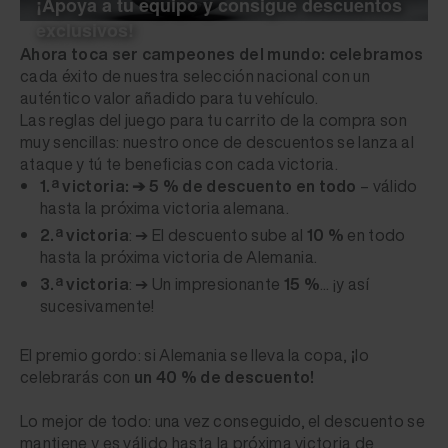
¡Apoya a tu equipo y consigue descuentos
exclusivos!
Ahora toca ser campeones del mundo: celebramos
cada éxito de nuestra selección nacional con un
auténtico valor añadido para tu vehículo.
Las reglas del juego para tu carrito de la compra son
muy sencillas: nuestro once de descuentos se lanza al
ataque y tú te beneficias con cada victoria.
1.ª victoria: ➔ 5 % de descuento en todo
– válido
hasta la próxima victoria alemana.
2.ª victoria
: ➔ El descuento sube al
10 %
en todo
hasta la próxima victoria de Alemania.
3.ª victoria
: ➔ Un impresionante
15 %
... ¡y así
sucesivamente!
El premio gordo: si Alemania se lleva la copa,
¡
lo
celebrarás con
un 40 % de descuento!
Lo mejor de todo: una vez conseguido, el descuento se
mantiene y es válido hasta la próxima victoria de