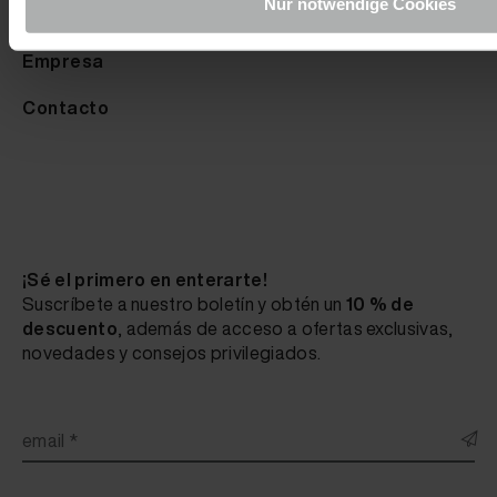
Nur notwendige Cookies
Mundo del conocimiento
Empresa
Contacto
¡Sé el primero en enterarte!
Suscríbete a nuestro boletín y obtén un
10 % de
descuento
, además de acceso a ofertas exclusivas,
novedades y consejos privilegiados.
email *