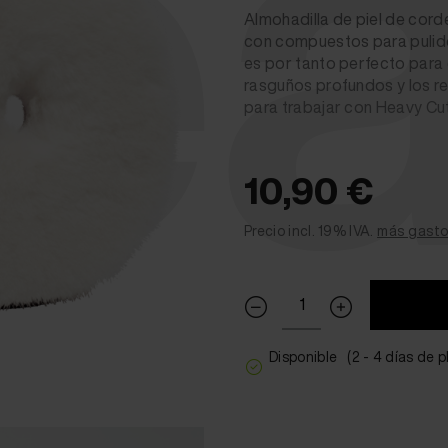
ea
Almohadilla de piel de corde
con compuestos para pulido.
es por tanto perfecto para e
rasguños profundos y los res
para trabajar con Heavy Cut
10,90 €
Precio incl. 19% IVA.
más gasto
Disponible
(2 - 4 días de 