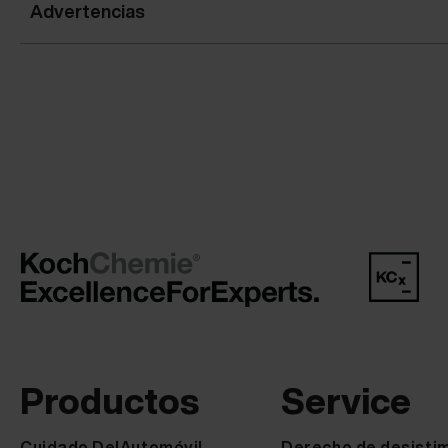
Advertencias
Productos
Service
Cuidado DelAutomóvil
Derecho de desisti