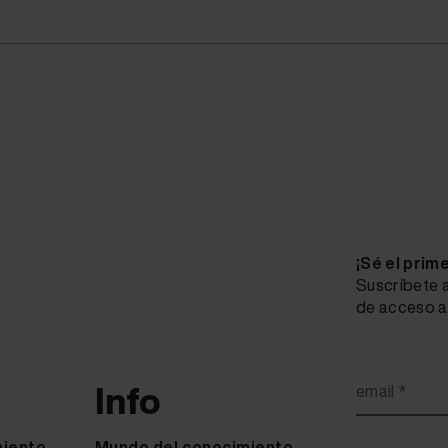
¡Sé el prim
Suscríbete a
de acceso a 
Info
email *
miento
Mundo del conocimiento