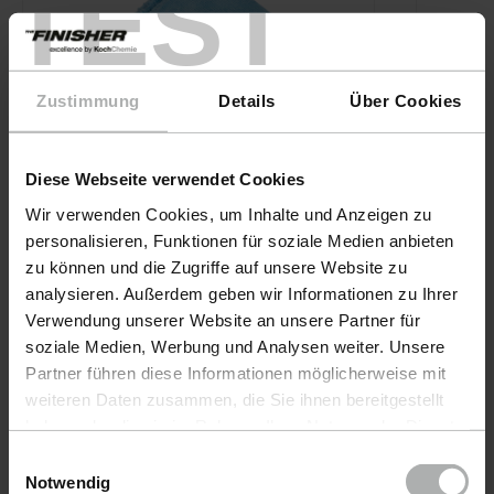
TEST
Zustimmung
Details
Über Cookies
Diese Webseite verwendet Cookies
Wir verwenden Cookies, um Inhalte und Anzeigen zu
personalisieren, Funktionen für soziale Medien anbieten
zu können und die Zugriffe auf unsere Website zu
KochChemie · Nº de artículo 9998249
analysieren. Außerdem geben wir Informationen zu Ihrer
Verwendung unserer Website an unsere Partner für
Polish & Sealing Towel -
soziale Medien, Werbung und Analysen weiter. Unsere
Juego de 5
Partner führen diese Informationen möglicherweise mit
KochChe
weiteren Daten zusammen, die Sie ihnen bereitgestellt
Micro
haben oder die sie im Rahmen Ihrer Nutzung der Dienste
Ø126
gesammelt haben. Weitere Details sowie die
Einwilligungsauswahl
Einstellungen zu den Cookies finden Sie unter
Notwendig