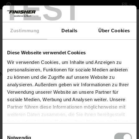
TEST
ES
Zustimmung
Details
Über Cookies
Diese Webseite verwendet Cookies
Autoshampoo
Wir verwenden Cookies, um Inhalte und Anzeigen zu
personalisieren, Funktionen für soziale Medien anbieten
No se ha encontrado ningún artículo para su consulta
zu können und die Zugriffe auf unsere Website zu
analysieren. Außerdem geben wir Informationen zu Ihrer
Verwendung unserer Website an unsere Partner für
soziale Medien, Werbung und Analysen weiter. Unsere
Partner führen diese Informationen möglicherweise mit
weiteren Daten zusammen, die Sie ihnen bereitgestellt
haben oder die sie im Rahmen Ihrer Nutzung der Dienste
gesammelt haben. Weitere Details sowie die
Einwilligungsauswahl
Einstellungen zu den Cookies finden Sie unter
Notwendig