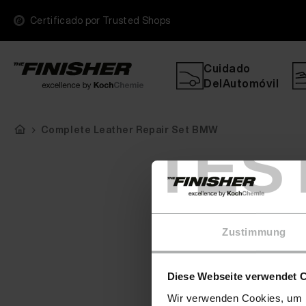
Certificado por Trusted Shops
Cuidado
DelAutomóvil
Complete Leather Repair Set BMW
TES
Zustimmung
Diese Webseite verwendet 
Wir verwenden Cookies, um I