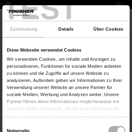
TEST
ES
Zustimmung
Details
Über Cookies
Diese Webseite verwendet Cookies
Complete Leather Repair Set Erpo
Wir verwenden Cookies, um Inhalte und Anzeigen zu
personalisieren, Funktionen für soziale Medien anbieten
zu können und die Zugriffe auf unsere Website zu
analysieren. Außerdem geben wir Informationen zu Ihrer
Verwendung unserer Website an unsere Partner für
soziale Medien, Werbung und Analysen weiter. Unsere
Partner führen diese Informationen möglicherweise mit
weiteren Daten zusammen, die Sie ihnen bereitgestellt
haben oder die sie im Rahmen Ihrer Nutzung der Dienste
gesammelt haben. Weitere Details sowie die
Einwilligungsauswahl
Einstellungen zu den Cookies finden Sie unter
Notwendig