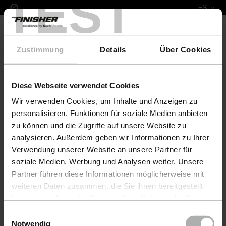
TEST
ES
Zustimmung
Details
Über Cookies
Diese Webseite verwendet Cookies
Complete Leather Repair Set Koinor
Wir verwenden Cookies, um Inhalte und Anzeigen zu
personalisieren, Funktionen für soziale Medien anbieten
zu können und die Zugriffe auf unsere Website zu
analysieren. Außerdem geben wir Informationen zu Ihrer
Verwendung unserer Website an unsere Partner für
soziale Medien, Werbung und Analysen weiter. Unsere
Partner führen diese Informationen möglicherweise mit
weiteren Daten zusammen, die Sie ihnen bereitgestellt
haben oder die sie im Rahmen Ihrer Nutzung der Dienste
gesammelt haben. Weitere Details sowie die
Einwilligungsauswahl
Einstellungen zu den Cookies finden Sie unter
Notwendig