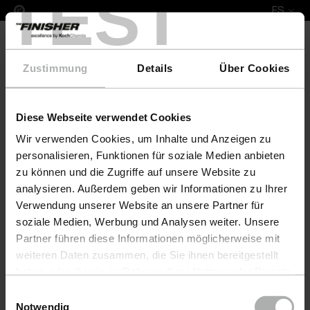
TEST
ES
Zustimmung
Details
Über Cookies
Diese Webseite verwendet Cookies
Complete Leather Repair Set Lotus
Wir verwenden Cookies, um Inhalte und Anzeigen zu
personalisieren, Funktionen für soziale Medien anbieten
zu können und die Zugriffe auf unsere Website zu
analysieren. Außerdem geben wir Informationen zu Ihrer
Verwendung unserer Website an unsere Partner für
soziale Medien, Werbung und Analysen weiter. Unsere
Partner führen diese Informationen möglicherweise mit
weiteren Daten zusammen, die Sie ihnen bereitgestellt
haben oder die sie im Rahmen Ihrer Nutzung der Dienste
gesammelt haben. Weitere Details sowie die
Einwilligungsauswahl
Einstellungen zu den Cookies finden Sie unter
Notwendig