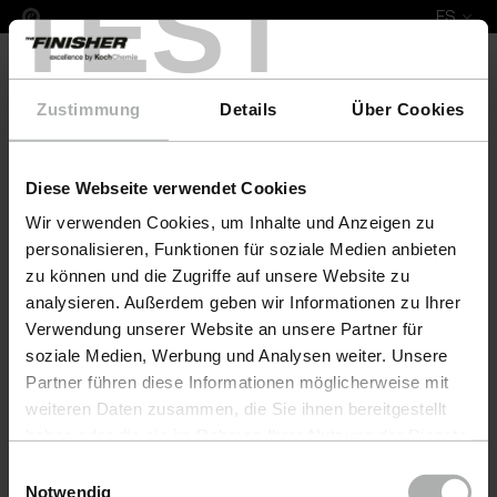
TEST
ES
Zustimmung
Details
Über Cookies
Diese Webseite verwendet Cookies
Complete Leather Repair Set Machalke
Wir verwenden Cookies, um Inhalte und Anzeigen zu
personalisieren, Funktionen für soziale Medien anbieten
zu können und die Zugriffe auf unsere Website zu
analysieren. Außerdem geben wir Informationen zu Ihrer
Verwendung unserer Website an unsere Partner für
soziale Medien, Werbung und Analysen weiter. Unsere
Partner führen diese Informationen möglicherweise mit
weiteren Daten zusammen, die Sie ihnen bereitgestellt
haben oder die sie im Rahmen Ihrer Nutzung der Dienste
gesammelt haben. Weitere Details sowie die
Einwilligungsauswahl
Einstellungen zu den Cookies finden Sie unter
Notwendig