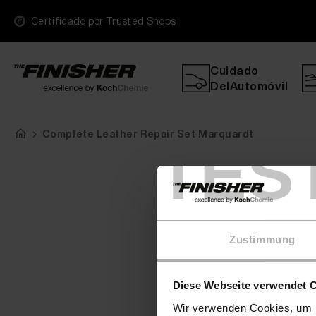
Certificado por Trusted Shops
Cuidado
DelAutomóvil
Complete Leather Repair Set Marquardt
TES
Zustimmung
Diese Webseite verwendet 
Wir verwenden Cookies, um I