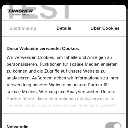
TEST
ES
Zustimmung
Details
Über Cookies
Diese Webseite verwendet Cookies
Complete Leather Repair Set Poltronesofa
Wir verwenden Cookies, um Inhalte und Anzeigen zu
personalisieren, Funktionen für soziale Medien anbieten
zu können und die Zugriffe auf unsere Website zu
analysieren. Außerdem geben wir Informationen zu Ihrer
Verwendung unserer Website an unsere Partner für
soziale Medien, Werbung und Analysen weiter. Unsere
Partner führen diese Informationen möglicherweise mit
weiteren Daten zusammen, die Sie ihnen bereitgestellt
haben oder die sie im Rahmen Ihrer Nutzung der Dienste
gesammelt haben. Weitere Details sowie die
Einwilligungsauswahl
Einstellungen zu den Cookies finden Sie unter
Notwendig