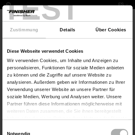
TEST
ES
Zustimmung
Details
Über Cookies
Diese Webseite verwendet Cookies
Complete Leather Repair Set Rover
Wir verwenden Cookies, um Inhalte und Anzeigen zu
personalisieren, Funktionen für soziale Medien anbieten
zu können und die Zugriffe auf unsere Website zu
analysieren. Außerdem geben wir Informationen zu Ihrer
Verwendung unserer Website an unsere Partner für
soziale Medien, Werbung und Analysen weiter. Unsere
Partner führen diese Informationen möglicherweise mit
weiteren Daten zusammen, die Sie ihnen bereitgestellt
haben oder die sie im Rahmen Ihrer Nutzung der Dienste
gesammelt haben. Weitere Details sowie die
Einwilligungsauswahl
Einstellungen zu den Cookies finden Sie unter
Notwendig