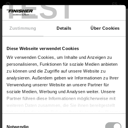
TEST
ES
Zustimmung
Details
Über Cookies
Diese Webseite verwendet Cookies
Complete Leather Repair Set Volvo
Wir verwenden Cookies, um Inhalte und Anzeigen zu
personalisieren, Funktionen für soziale Medien anbieten
zu können und die Zugriffe auf unsere Website zu
analysieren. Außerdem geben wir Informationen zu Ihrer
Verwendung unserer Website an unsere Partner für
soziale Medien, Werbung und Analysen weiter. Unsere
Partner führen diese Informationen möglicherweise mit
weiteren Daten zusammen, die Sie ihnen bereitgestellt
haben oder die sie im Rahmen Ihrer Nutzung der Dienste
gesammelt haben. Weitere Details sowie die
Einwilligungsauswahl
Einstellungen zu den Cookies finden Sie unter
Notwendig