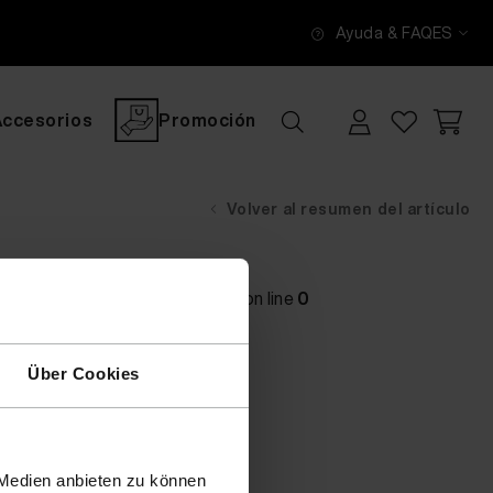
Ayuda & FAQ
ES
Accesorios
Promoción
Volver al resumen del artículo
main} thrown in
[no active file]
on line
0
Über Cookies
 Medien anbieten zu können