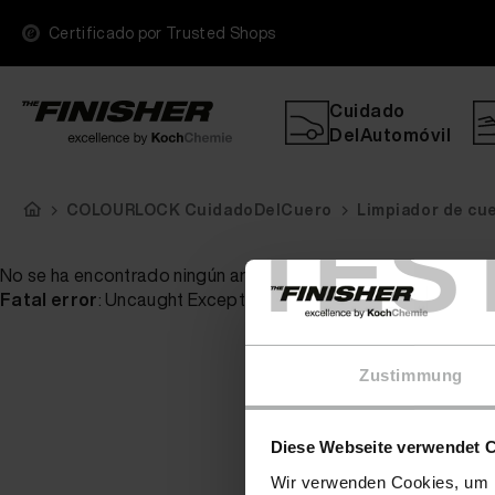
Certificado por Trusted Shops
Cuidado
DelAutomóvil
COLOURLOCK CuidadoDelCuero
Limpiador de cue
TES
No se ha encontrado ningún artículo para su consulta
Fatal error
: Uncaught Exception: Serialization of 'ReflectionP
Zustimmung
Diese Webseite verwendet 
Wir verwenden Cookies, um I