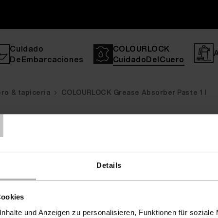
Cuidado
COLOURLOCK
DeEmbarcaciones
CuidadoDelCuero
ro & tapicería
COLOURLOCK Grease Absorber Paste 1 l
T
roperty' is not allowed in [no active file]:0 Stack trace: #0 {
Details
Cookies
nhalte und Anzeigen zu personalisieren, Funktionen für soziale