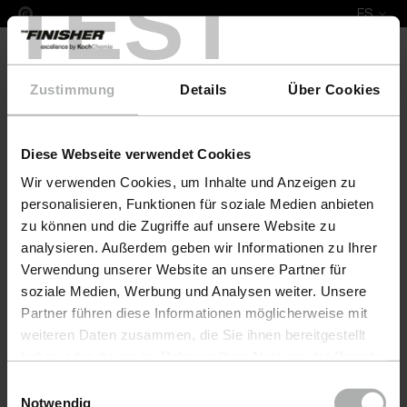
TEST
ES
Zustimmung
Details
Über Cookies
Diese Webseite verwendet Cookies
COLOURLOCK Leather Fresh 1 L Bali
Wir verwenden Cookies, um Inhalte und Anzeigen zu
personalisieren, Funktionen für soziale Medien anbieten
zu können und die Zugriffe auf unsere Website zu
analysieren. Außerdem geben wir Informationen zu Ihrer
Verwendung unserer Website an unsere Partner für
soziale Medien, Werbung und Analysen weiter. Unsere
Partner führen diese Informationen möglicherweise mit
weiteren Daten zusammen, die Sie ihnen bereitgestellt
haben oder die sie im Rahmen Ihrer Nutzung der Dienste
gesammelt haben. Weitere Details sowie die
Einwilligungsauswahl
Einstellungen zu den Cookies finden Sie unter
Notwendig