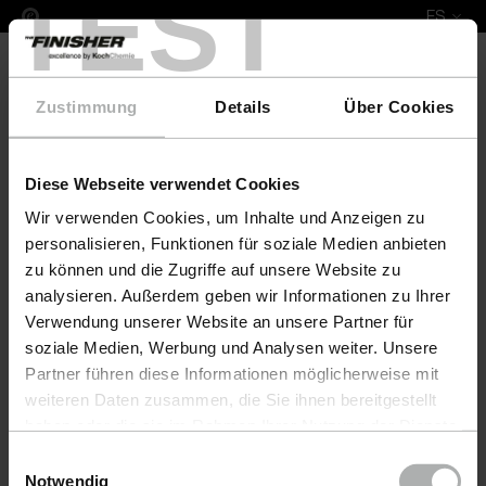
TEST
ES
Zustimmung
Details
Über Cookies
Diese Webseite verwendet Cookies
COLOURLOCK Leather Fresh 1 L Beldivani
Wir verwenden Cookies, um Inhalte und Anzeigen zu
personalisieren, Funktionen für soziale Medien anbieten
zu können und die Zugriffe auf unsere Website zu
analysieren. Außerdem geben wir Informationen zu Ihrer
Verwendung unserer Website an unsere Partner für
soziale Medien, Werbung und Analysen weiter. Unsere
Partner führen diese Informationen möglicherweise mit
weiteren Daten zusammen, die Sie ihnen bereitgestellt
haben oder die sie im Rahmen Ihrer Nutzung der Dienste
gesammelt haben. Weitere Details sowie die
Einwilligungsauswahl
Einstellungen zu den Cookies finden Sie unter
Notwendig