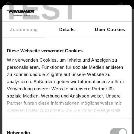
TEST
ES
Zustimmung
Details
Über Cookies
Diese Webseite verwendet Cookies
COLOURLOCK Leather Fresh 1 L DFM Sp. z o.o.
Wir verwenden Cookies, um Inhalte und Anzeigen zu
personalisieren, Funktionen für soziale Medien anbieten
zu können und die Zugriffe auf unsere Website zu
analysieren. Außerdem geben wir Informationen zu Ihrer
Verwendung unserer Website an unsere Partner für
soziale Medien, Werbung und Analysen weiter. Unsere
Partner führen diese Informationen möglicherweise mit
weiteren Daten zusammen, die Sie ihnen bereitgestellt
haben oder die sie im Rahmen Ihrer Nutzung der Dienste
gesammelt haben. Weitere Details sowie die
Einwilligungsauswahl
Einstellungen zu den Cookies finden Sie unter
Notwendig