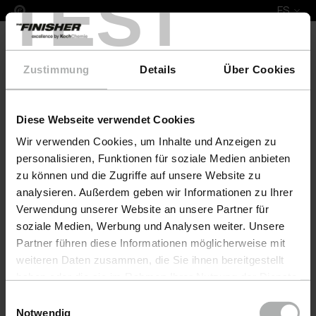
TEST
ES
Zustimmung
Details
Über Cookies
Diese Webseite verwendet Cookies
COLOURLOCK Leather Fresh 1 L Leder Fiedler
Wir verwenden Cookies, um Inhalte und Anzeigen zu
personalisieren, Funktionen für soziale Medien anbieten
zu können und die Zugriffe auf unsere Website zu
analysieren. Außerdem geben wir Informationen zu Ihrer
Verwendung unserer Website an unsere Partner für
soziale Medien, Werbung und Analysen weiter. Unsere
Partner führen diese Informationen möglicherweise mit
weiteren Daten zusammen, die Sie ihnen bereitgestellt
haben oder die sie im Rahmen Ihrer Nutzung der Dienste
gesammelt haben. Weitere Details sowie die
Einwilligungsauswahl
Einstellungen zu den Cookies finden Sie unter
Notwendig